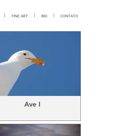
FINE ART
BIO
CONTATO
Ave I